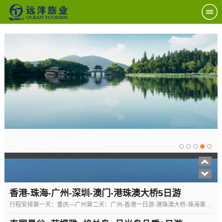
华东五市+乌镇双飞6日游
山东双飞5日游
香港-珠海-广州-深圳-澳门-港珠澳大桥5日游
行程安排第一天：重庆—广州第二天：广州-香港一日游-港珠澳大桥-珠海第三天：珠海-澳门-珠海第四天：珠海—中山—广州—重...