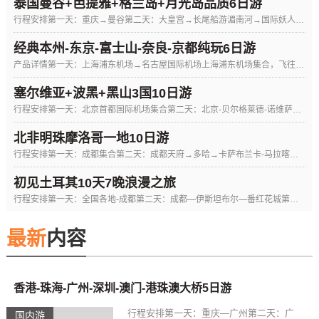
泰国曼谷+芭提雅+格兰岛+月光岛品质6日游
行程安排第一天：重庆→曼谷第二天：大皇宫→长尾船游湄南河→国际妖人秀第三天：珠宝中心/原石博物馆→东芭乐园...
经典本州-东京-富士山-奈良-京都纯玩6日游
产品详情第一天：上海浦东机场→名古屋国际机场上海浦东机场集合，飞往名古屋国际机场，抵达后导游接机，前往酒店办理入住。第二...
塞尔维亚+波黑+黑山3国10日游
行程安排第一天：北京首都国际机场集合第二天：北京-贝尔格莱德-诺维萨德第三天：诺维萨德-萨拉热窝第四天：萨拉热窝-莫斯塔...
北非明珠摩洛哥一地10日游
行程安排第一天：成都集合第二天：成都天府→多哈→卡萨布兰卡-马拉喀什第三天：马拉喀什第四天：马拉喀什—本.哈杜筑垒村—瓦...
初见土耳其10天7晚浪漫之旅
行程安排第一天：全国各地-成都第二天：成都—伊斯坦布尔—番红花城第三天：番红花城-卡帕多奇亚第四天：卡帕多奇亚第五天：卡...
最新
内容
香港-珠海-广州-深圳-澳门-港珠澳大桥5日游
行程安排第一天：重庆—广州第二天：广
国内游