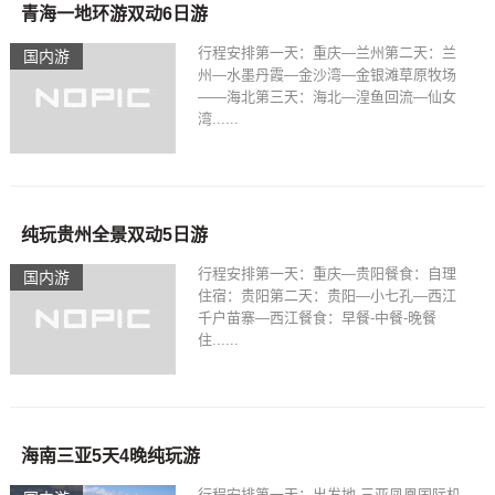
青海一地环游双动6日游
行程安排第一天：重庆—兰州第二天：兰
国内游
州—水墨丹霞—金沙湾—金银滩草原牧场
——海北第三天：海北—湟鱼回流—仙女
湾......
纯玩贵州全景双动5日游
行程安排第一天：重庆—贵阳餐食：自理
国内游
住宿：贵阳第二天：贵阳—小七孔—西江
千户苗寨—西江餐食：早餐-中餐-晚餐
住......
海南三亚5天4晚纯玩游
行程安排第一天：出发地-三亚凤凰国际机