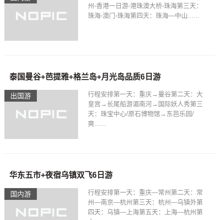
州-香港一日游-港珠澳大桥-珠海第三天：
珠海-澳门-珠海第四天：珠海—中山......
泰国曼谷+芭提雅+格兰岛+月光岛品质6日游
行程安排第一天：重庆→曼谷第二天：大
出国游
皇宫→长尾船游湄南河→国际妖人秀第三
天：珠宝中心/原石博物馆→东芭乐园/
爽......
华东五市+夜宿乌镇双飞6日游
行程安排第一天：重庆—常州第二天：常
国内游
州—南京—杭州第三天：杭州—乌镇外第
四天：乌镇—上海第五天：上海—杭州第