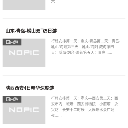
六......
山东-青岛-崂山双飞5日游
行程安排第一天：重庆-青岛第二天：青岛-
国内游
乳山/海阳第三天：乳山/海阳-威海第四
天：威海-烟台-蓬莱第五天：青岛......
陕西西安4日精华深度游
行程安排第一天：重庆—西安第二天：西
国内游
安市内—城墙—西安博物院—小雁塔—永
兴坊—长安十二时辰—大雁塔水景广场—
夜......