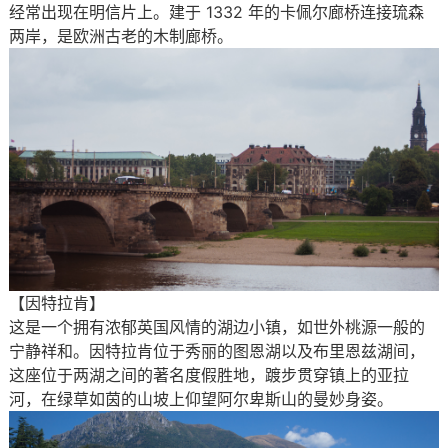
经常出现在明信片上。建于 1332 年的卡佩尔廊桥连接琉森
两岸，是欧洲古老的木制廊桥。
【因特拉肯】
这是一个拥有浓郁英国风情的湖边小镇，如世外桃源一般的
宁静祥和。因特拉肯位于秀丽的图恩湖以及布里恩兹湖间，
这座位于两湖之间的著名度假胜地，踱步贯穿镇上的亚拉
河，在绿草如茵的山坡上仰望阿尔卑斯山的曼妙身姿。