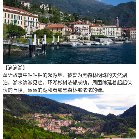
【滴滴湖】
童话故事中咕咕钟的起源地、被誉为黑森林明珠的天然湖
泊。湖水清澈见底，环湖杉树浓郁成荫，周围绵延着起起伏
伏的丘陵，幽幽的湖和着那黑森林那浓浓的绿。