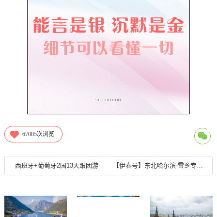
67085
次浏览
西班牙+葡萄牙2国13天跟团游
【伊春号】东北哈尔滨-雪乡专列6日游