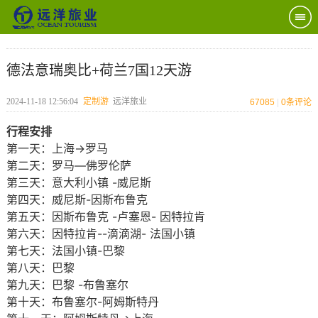
德法意瑞奥比+荷兰7国12天游
2024-11-18 12:56:04
定制游
远洋旅业
67085
|
0
条评论
行程安排
第一天：上海→罗马
第二天：罗马—佛罗伦萨
第三天：意大利小镇 -威尼斯
第四天：威尼斯-因斯布鲁克
第五天：因斯布鲁克 -卢塞恩- 因特拉肯
第六天：因特拉肯--滴滴湖- 法国小镇
第七天：法国小镇-巴黎
第八天：巴黎
第九天：巴黎 -布鲁塞尔
第十天：布鲁塞尔-阿姆斯特丹