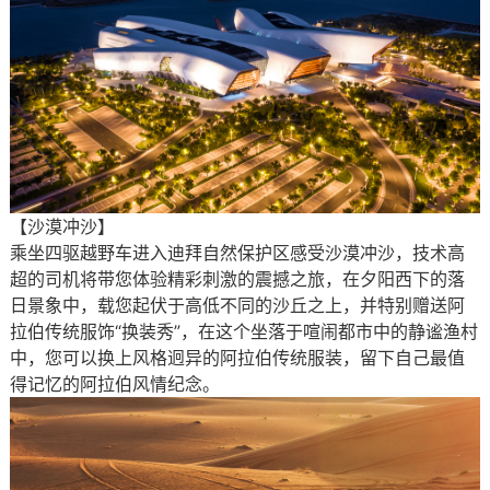
【沙漠冲沙】
乘坐四驱越野车进入迪拜自然保护区感受沙漠冲沙，技术高
超的司机将带您体验精彩刺激的震撼之旅，在夕阳西下的落
日景象中，载您起伏于高低不同的沙丘之上，并特别赠送阿
拉伯传统服饰“换装秀”，在这个坐落于喧闹都市中的静谧渔村
中，您可以换上风格迥异的阿拉伯传统服装，留下自己最值
得记忆的阿拉伯风情纪念。