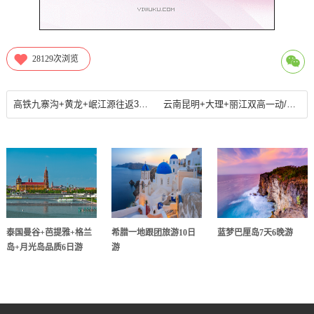
28129
次浏览
高铁九寨沟+黄龙+岷江源往返3日游
云南昆明+大理+丽江双高一动/双高三动6日游
泰国曼谷+芭提雅+格兰
希腊一地跟团旅游10日
蓝梦巴厘岛7天6晚游
岛+月光岛品质6日游
游